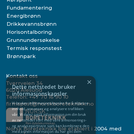
Fundamentering
Energibrønn
Drikkevannsbrønn
Horisontalboring
Grunnundersøkelse
Termisk responstest
Brønnpark
Kontakt oss
×
Tverrveien 34 
Dette nettstedet bruker
6020 Ålesund
informasjonskapsler
Telefon: 
+47 70 16 90 10
Vi bruker informasjonskapsler for å tilpasse
firmapost@norskboreteknikk.no
innhold, annonser og analysere trafikken
vår. Vi deler også informasjon om din bruk
av nettstedet vårt med våre annonserings-
og analysepartnere som kan kombinere den
Norsk Boreteknikk ble etablert i 2004 med 
med annen informasjon du har gitt dem