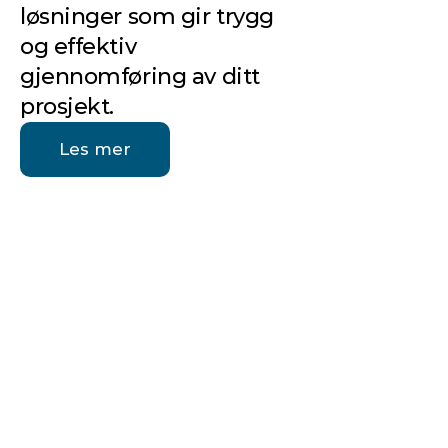
løsninger som gir trygg 
og effektiv 
gjennomføring av ditt 
prosjekt.
Les mer
VÅRE VERDIER
Integritet
Vi står for ærlighet og pålitelighet i alle 