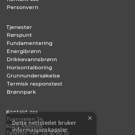
Personvern
Tjenester
Rørspunt
Fundamentering
Energibrønn
Drikkevannsbrønn
Horisontalboring
Grunnundersøkelse
Termisk responstest
Brønnpark
Kontakt oss
×
Tverrveien 34 
Dette nettstedet bruker
6020 Ålesund
informasjonskapsler
Telefon: 
+47 70 16 90 10